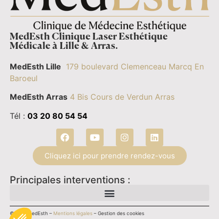
MedEsth Clinique Laser Esthétique
Médicale à Lille & Arras.
MedEsth Lille
179 boulevard Clemenceau Marcq En
Baroeul
MedEsth Arras
4 Bis Cours de Verdun Arras
Tél :
03 20 80 54 54
Cliquez ici pour prendre rendez-vous
Principales interventions :
©2026 MedEsth –
Mentions légales
–
Gestion des cookies