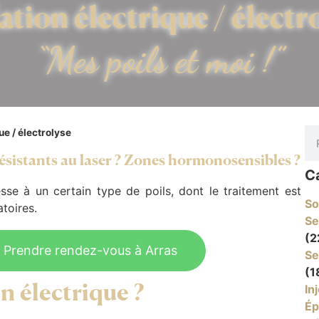
ation électrique / électr
“Mes poils et moi !”
ue / électrolyse
 Résistants au laser ? Zones hormonosensibles ?
C
esse à un certain type de poils, dont le traitement est
So
atoires.
Se
(2
Prendre rendez-vous à Arras
Se
(1
In
on électrique ?
Ép