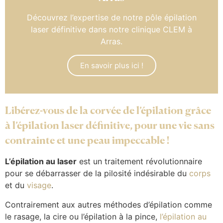
Découvrez l’expertise de notre pôle épilation
laser définitive dans notre clinique CLEM à
Arras.
En savoir plus ici !
Libérez-vous de la corvée de l’épilation grâce
à l’épilation laser définitive, pour une vie sans
contrainte et une peau impeccable !
L’épilation au laser
est un traitement révolutionnaire
pour se débarrasser de la pilosité indésirable du
corps
et du
visage
.
Contrairement aux autres méthodes d’épilation comme
le rasage, la cire ou l’épilation à la pince,
l’épilation au