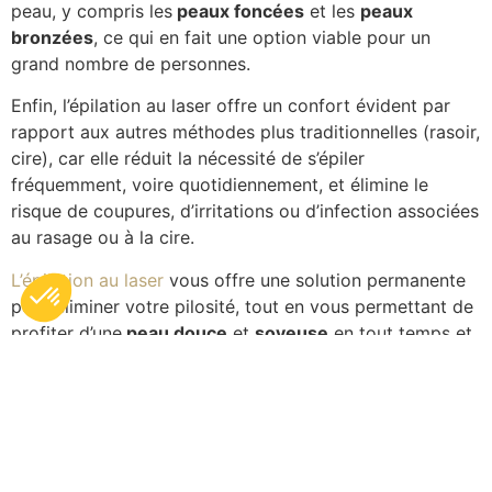
peau, y compris les
peaux foncées
et les
peaux
bronzées
, ce qui en fait une option viable pour un
grand nombre de personnes.
Enfin, l’épilation au laser offre un confort évident par
rapport aux autres méthodes plus traditionnelles (rasoir,
cire), car elle réduit la nécessité de s’épiler
fréquemment, voire quotidiennement, et élimine le
risque de coupures, d’irritations ou d’infection associées
au rasage ou à la cire.
L’épilation au laser
vous offre une solution permanente
pour éliminer votre pilosité, tout en vous permettant de
profiter d’une
peau douce
et
soyeuse
en tout temps et
toute l’année !
Naviguez au travers de notre site et retrouvez toutes
les informations sur l’épilation au laser définitive dans
notre
clinique de Lille
ou à
Arras
, en fonction des
différentes zones du corps que vous souhaitez épiler.