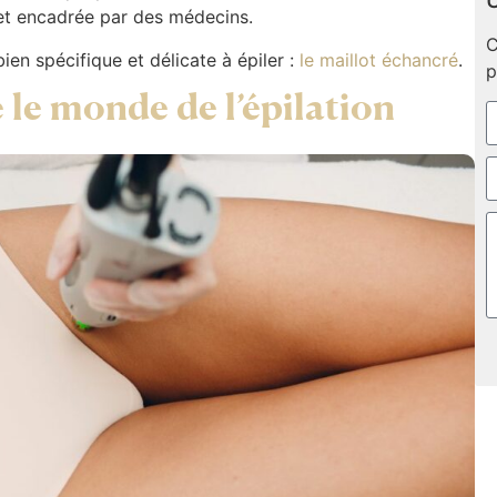
U
e et encadrée par des médecins.
C
en spécifique et délicate à épiler :
le maillot échancré
.
p
é le monde de l’épilation