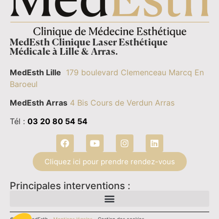
MedEsth Clinique Laser Esthétique
Médicale à Lille & Arras.
MedEsth Lille
179 boulevard Clemenceau Marcq En
Baroeul
MedEsth Arras
4 Bis Cours de Verdun Arras
Tél :
03 20 80 54 54
Cliquez ici pour prendre rendez-vous
Principales interventions :
©2026 MedEsth –
Mentions légales
–
Gestion des cookies