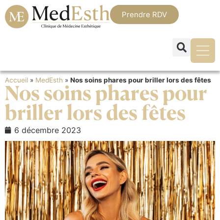
Prendre RDV
Accueil
»
MedEsth
»
Nos soins phares pour briller lors des fêtes
Nos soins phares pour
briller lors des fêtes
6 décembre 2023