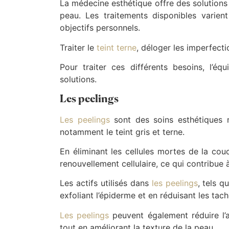
La médecine esthétique offre des solutions e
peau. Les traitements disponibles varie
objectifs personnels.
Traiter le
teint terne
, déloger les imperfecti
Pour traiter ces différents besoins, l’é
solutions.
Les peelings
Les peelings
sont des soins esthétiques m
notamment le teint gris et terne.
En éliminant les cellules mortes de la couc
renouvellement cellulaire, ce qui contribue 
Les actifs utilisés dans
les peelings
, tels q
exfoliant l’épiderme et en réduisant les tac
Les peelings
peuvent également réduire l’a
tout en améliorant la texture de la peau.