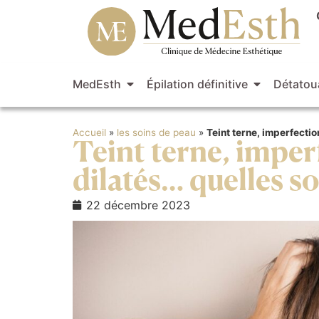
MedEsth
Épilation définitive
Détatou
Accueil
»
les soins de peau
»
Teint terne, imperfectio
Teint terne, imper
dilatés… quelles so
22 décembre 2023